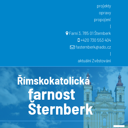
projekty
opravy
propojeni
|
Farní 3, 785 01 Šternberk
+420 730 553 404
fasternberk@ado.cz
|
aktuální Zvěstování
Římskokatolická
farnost
Šternberk